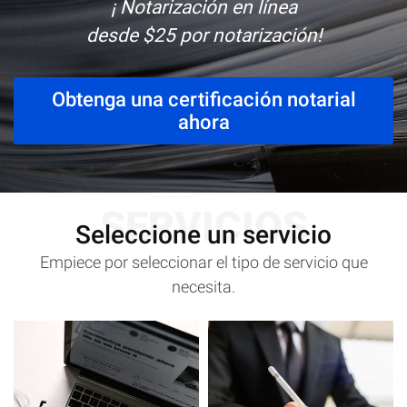
¡ Notarización en línea
desde $25 por notarización!
Obtenga una certificación notarial
ahora
SERVICIOS
Seleccione un servicio
Empiece por seleccionar el tipo de servicio que
necesita.